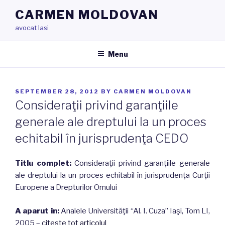
Skip
CARMEN MOLDOVAN
to
avocat Iasi
content
Menu
POSTED
SEPTEMBER 28, 2012
BY
CARMEN MOLDOVAN
ON
Consideraţii privind garanţiile
generale ale dreptului la un proces
echitabil în jurisprudenţa CEDO
Titlu complet:
Consideraţii privind garanţiile generale
ale dreptului la un proces echitabil în jurisprudenţa Curţii
Europene a Drepturilor Omului
A aparut in:
Analele Universităţii “Al. I. Cuza” Iaşi, Tom LI,
2005 –
citeste tot articolul