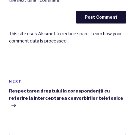
the next time I comment.
This site uses Akismet to reduce spam.
Learn how your
comment data is processed
.
Post
navigation
Next
NEXT
Post
Respectarea dreptului la corespondenţă cu
referire la interceptarea convorbirilor telefonice