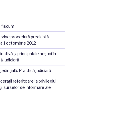
a fiscum
vine procedură prealabilă
 la 1 octombrie 2012
nctivă şi principalele acţiuni în
că judiciară
dinţială. Practică judiciară
eraţii referitoare la privilegiul
ţii surselor de informare ale