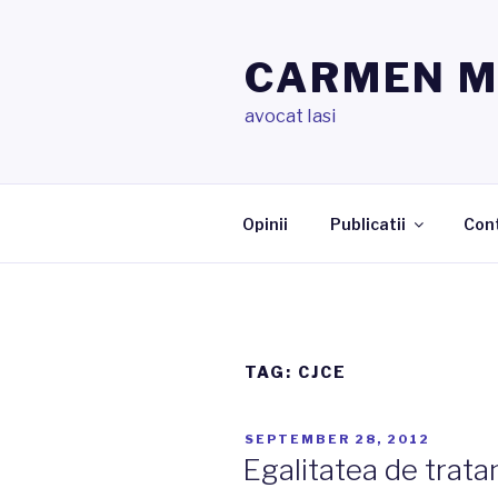
Skip
to
CARMEN 
content
avocat Iasi
Opinii
Publicatii
Con
TAG:
CJCE
POSTED
SEPTEMBER 28, 2012
ON
Egalitatea de trata