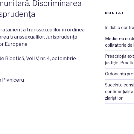
munitară. Discriminarea
risprudenţa
NOUTATI
In dubio contr
tratament a transsexualilor în ordinea
area transsexualilor. Jurisprudenţa
Medierea nu de
ilor Europene
obligatorie de
Prescripţia exti
 Bioetică, Vol IV, nr. 4, octombrie-
justiţie. Practi
Ordonanţa preşe
 Pivniceru
Succinte consid
confidenţialită
ziariştilor