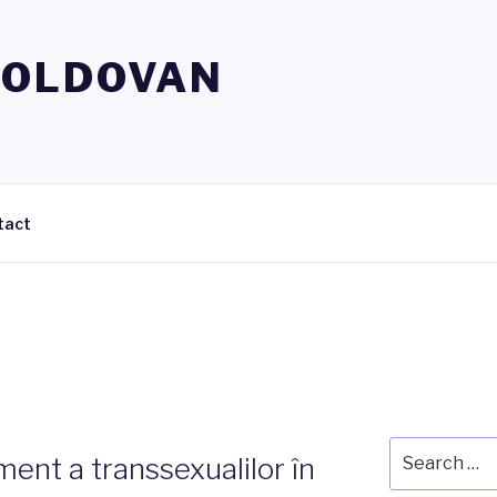
MOLDOVAN
tact
Search
ment a transsexualilor în
for: